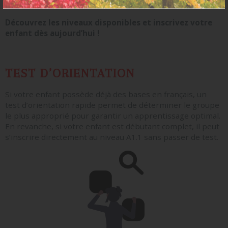
Une équipe experte dans l’enseignement du français
Découvrez les niveaux disponibles et inscrivez votre
enfant dès aujourd’hui !
TEST D’ORIENTATION
Si votre enfant possède déjà des bases en français, un
test d’orientation rapide permet de déterminer le groupe
le plus approprié pour garantir un apprentissage optimal.
En revanche, si votre enfant est débutant complet, il peut
s’inscrire directement au niveau A1.1 sans passer de test.