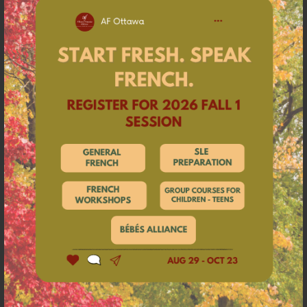
Ce projet permet de :
réinvestir les apprentissages de manière créative ;
travailler en équipe dans un cadre ludique ;
structurer des idées et gagner en confiance ;
laisser une trace concrète de leur progression.
À la fin de la session, chaque groupe finalise sa propre BD,
un projet unique qui reflète leurs efforts et leurs progrès.
Et chaque élève repart avec son propre exemplaire à
conserver en souvenir de son parcours.
POURQUOI CHOISIR NOS COURS ?
Une pédagogie moderne, adaptée aux adolescents
Un cadre bienveillant et motivant
Des activités interactives qui donnent envie de parler
Un projet créatif qui fédère le groupe
Une progression efficace, naturelle et valorisante