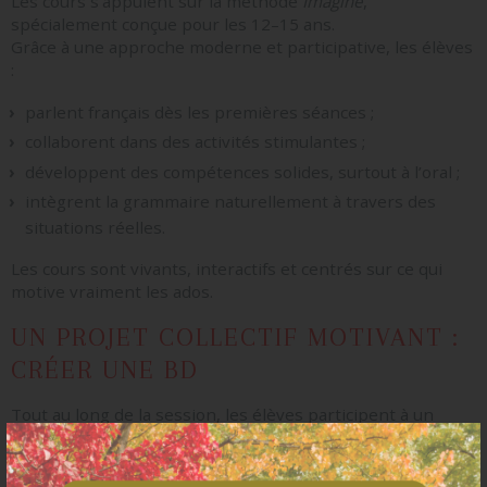
Les cours s’appuient sur la méthode
Imagine
,
spécialement conçue pour les 12–15 ans.
Grâce à une approche moderne et participative, les élèves
:
parlent français dès les premières séances ;
collaborent dans des activités stimulantes ;
développent des compétences solides, surtout à l’oral ;
intègrent la grammaire naturellement à travers des
situations réelles.
Les cours sont vivants, interactifs et centrés sur ce qui
motive vraiment les ados.
UN PROJET COLLECTIF MOTIVANT :
CRÉER UNE BD
Tout au long de la session, les élèves participent à un
projet fil rouge : la création d’une bande dessinée
collective.